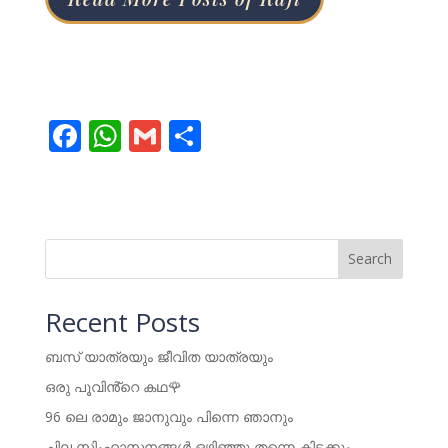
F
W
G
S
ac
h
m
h
e
at
ai
ar
b
s
l
e
o
A
Search
o
p
Recent Posts
k
p
ബസ് യാത്രയും ജീവിത യാത്രയും
ഒരു പൂവിൻ്റെ കഥ🌹
96 ലെ രാമും ജാനുവും പിന്നെ ഞാനും
ചില സിംഹാസനങ്ങൾ ഒഴിഞ്ഞു തന്നെ കിടക്കും…