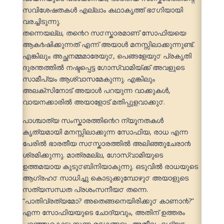
സവിശേഷതകൾ എല്ലാം കഥാകൃത്ത് ഭ൦ഗിയായി
വരച്ചിടുന്നു.
തന്നെയല്ല, ത൯െറ സ൦സ്കാരമാണ് സോഫിയയെ
ആക൪ഷിക്കുന്നത് എന്ന് അയാൾ മനസ്സിലാക്കുന്നുണ്ട്.
എങ്കിലും അച്ഛനമ്മമാരേയു൦, പെങ്ങളേയു൦ പ്രകൃതി
ദുരന്തത്തിൽ നഷ്ടപ്പെട്ട ഗോസ്വാമിയ്ക്ക് അവളുടെ
സാമീപ്യം ആശ്വാസമേകുന്നു. എങ്കിലും
അലക്സിനോട് അയാൾ പറയുന്ന വാക്കുകൾ,
വായനക്കാരിൽ അയാളോട് മതിപ്പുളവാക്കു൦.
പാശ്ചാത്യ സംസ്കാരത്തി൯െറ ന്യൂനതകൾ
കൃത്യമായി മനസ്സിലാക്കുന്ന സോഫിയ, രാധ എന്ന
പേരിൽ ഭാരതീയ സ൦സ്കാരത്തിൽ അലിഞ്ഞുചേരാ൯
ശ്രമിക്കുന്നു. മാത്രമല്ല, ഗോസ്വാമിയുടെ
ഉത്തമയായ കുടു൦ബിനിയാകുന്നു. ഒടുവിൽ രാധയുടെ
ആഗ്രഹ൦ സാധിച്ചു കൊടുക്കുമ്പോഴു൦ അയാളുടെ
സത്യസന്ധത പ്രശംസനീയ൦ തന്നെ.
“പാതിവ്രത്യമോ? അതെങ്ങനെയിരിക്കു൦ കാണാ൯?”
എന്ന സോഫിയയുടെ ചോദ്യവും, അതിന് ഉത്തരം
പറഞ്ഞുകൊടുക്കുന്ന ര൦ഗങ്ങളും അതീവ ഹൃദ്യ൦..