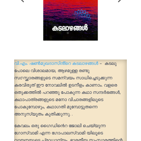
വി.എം. ഷൺമുഖദാസിൻ്റെ
കടലാഴങ്ങൾ
– കടലു
പോലെ വിശാലമായ, ആഴമുള്ള രണ്ടു
സ൦സ്ക്കാരങ്ങളുടെ സമന്വയം സാധിച്ചെടുക്കുന്ന
കരവിരുത് ഈ നോവലിൽ ഉടനീളം കാണാം. വളരെ
ഒതുക്കത്തിൽ പറഞ്ഞു പോകുന്ന കഥാ സന്ദർഭങ്ങൾ,
കഥാപാത്രങ്ങളുടെ മനോ വിചാരങ്ങളിലൂടെ
പോകുമ്പോഴും, കഥാഗതി മുമ്പോട്ടുതന്നെ
അനുസ്യൂതം കുതിക്കുന്നു. .
കേവലം ഒരു ഗൈഡി൯െറ ജോലി ചെയ്യുന്ന
ഗോസ്വാമി എന്ന ഗോപാലസ്വാമി യിലൂടെ
വായനയുടെ പ്രാധാന്യം, ഭാരതീയ സംസ്കാരത്തിന്റെ