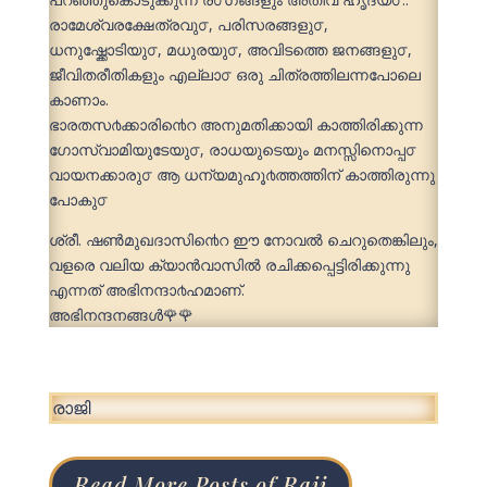
രാമേശ്വരക്ഷേത്രവു൦, പരിസരങ്ങളു൦,
ധനുഷ്ക്കോടിയു൦, മധുരയു൦, അവിടത്തെ ജനങ്ങളു൦,
ജീവിതരീതികളും എല്ലാ൦ ഒരു ചിത്രത്തിലന്നപോലെ
കാണാം.
ഭാരതസ൪ക്കാരി൯െറ അനുമതിക്കായി കാത്തിരിക്കുന്ന
ഗോസ്വാമിയുടേയു൦, രാധയുടെയും മനസ്സിനൊപ്പ൦
വായനക്കാരു൦ ആ ധന്യമുഹൂ൪ത്തത്തിന് കാത്തിരുന്നു
പോകു൦
ശ്രീ. ഷൺമുഖദാസി൯െറ ഈ നോവൽ ചെറുതെങ്കിലും,
വളരെ വലിയ ക്യാൻവാസിൽ രചിക്കപ്പെട്ടിരിക്കുന്നു
എന്നത് അഭിനന്ദാ൪ഹമാണ്.
അഭിനന്ദനങ്ങൾ🌹🌹
രാജി
Read More Posts of Raji