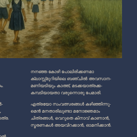
നനഞ്ഞ കോഴി പോലിരിക്കണമാ
ക്ലാസ്സ്മുറിയിലെ ബഞ്ചിൽ അവസാന-
ം.
മണിയടിയും കാത്ത്, മടക്കയാത്രക്ക-
കമ്പടിയായതാ വരുന്നൊരു പേമാരി.
ർ-
എത്രയോ സംവത്സരങ്ങൾ കഴിഞ്ഞിന്നു-
,
മെൻ മനതാരിലുണ്ടാ മനോജ്ഞമാം
ത്ര.
ചിത്രങ്ങൾ, വെറുതെ കിനാവ് കാണാൻ,
സ്മരണകൾ അയവിറക്കാൻ, ഓമനിക്കാൻ.
കാൽ