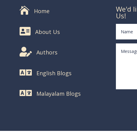
We'd l

Home
Us!

About Us

Authors

English Blogs

Malayalam Blogs