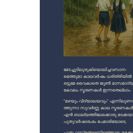
മേടച്ചൂടിലുരുകിയൊലിച്ചവസാന-
മെത്തുമാ കാലവർഷം ധരിത്രിയിൽ
ഒട്ടുമേ വൈകാതെ ജൂൺ മാസമാദ്യ
കേവലം സ്മരണകൾ ഇന്നതെല്ലാം.
“മഴയും വിദ്യാലയവും” എന്നിലുണ
ത്തുന്നാ സുവർണ്ണ കാല സ്മരണകൾ
എൻ ബാല്യത്തിലേക്കൊരു മടക്കയാ
പുതുവർഷാരംഭം പേമാരിയോടെ,
പുതു വസ്ത്രങ്ങളണിഞ്ഞൊരു മരക്