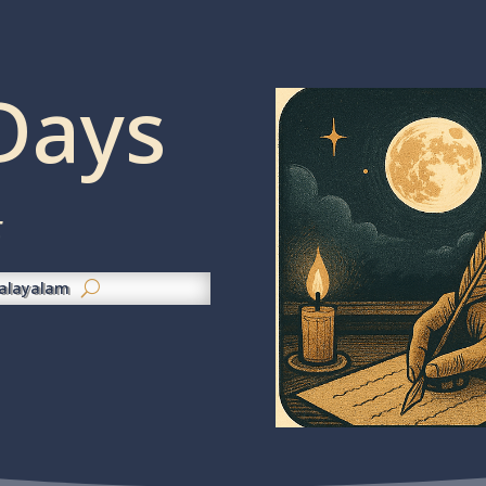
Days
t
alayalam