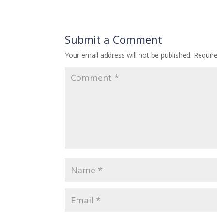
e
at
ai
ar
b
s
l
e
o
A
Submit a Comment
o
p
Your email address will not be published.
Requir
k
p