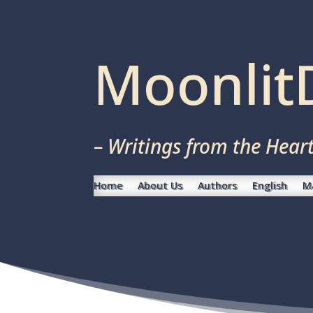
Moonlit
– Writings from the Hear
Home
About Us
Authors
English
M