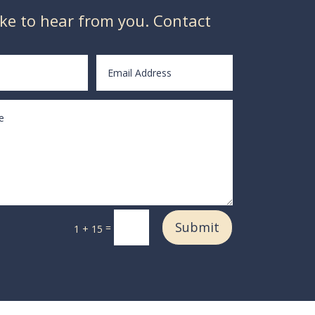
ike to hear from you. Contact
Submit
=
1 + 15