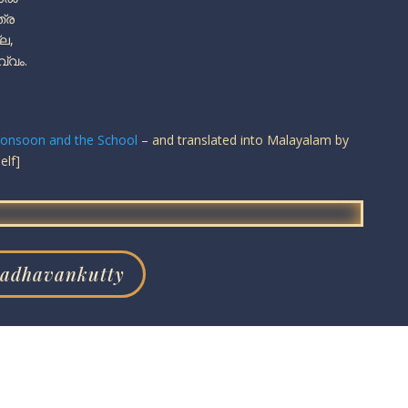
്ര
്ല,
്വം.
onsoon and the School
– and translated into Malayalam by
elf]
Madhavankutty